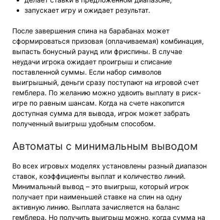
запускает игру и ожидает результат.
После завершения спина на барабанах может
сформироваться призовая (оплачиваемая) комбинация,
выпасть бонусный раунд или фриспины. В случае
неудачи игрока ожидает проигрыш и списание
поставленной суммы. Если набор символов
выигрышный, деньги сразу поступают на игровой счет
гемблера. По желанию можно удвоить выплату в риск-
игре по равным шансам. Когда на счете накопится
доступная сумма для вывода, игрок может забрать
полученный выигрыш удобным способом.
Автоматы с минимальным выводом
Во всех игровых моделях установлены разный диапазон
ставок, коэффициенты выплат и количество линий.
Минимальный вывод – это выигрыш, который игрок
получает при наименьшей ставке на спин на одну
активную линию. Выплата зачисляется на баланс
гемблера. Но получить выигрыш можно, когда сумма на