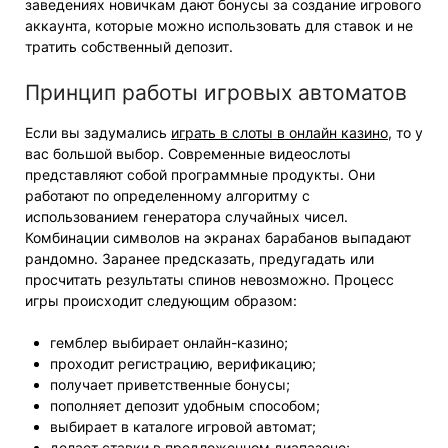
заведениях новичкам дают бонусы за создание игрового
аккаунта, которые можно использовать для ставок и не
тратить собственный депозит.
Принцип работы игровых автоматов
Если вы задумались
играть в слоты в онлайн казино
, то у
вас большой выбор. Современные видеослоты
представляют собой программные продукты. Они
работают по определенному алгоритму с
использованием генератора случайных чисел.
Комбинации символов на экранах барабанов выпадают
рандомно. Заранее предсказать, предугадать или
просчитать результаты спинов невозможно. Процесс
игры происходит следующим образом:
гемблер выбирает онлайн-казино;
проходит регистрацию, верификацию;
получает приветственные бонусы;
пополняет депозит удобным способом;
выбирает в каталоге игровой автомат;
делает ставки в предложенном диапазоне;