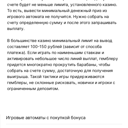
счете будет не меньше лимита, установленного казино.
То есть, вывести минимальный денежный приз из
игрового автомата не получится. Нужно собрать на
счету определенную сумму и после этого запрашивать
выплату.
В большинстве казино минимальный лимит на вывод
составляет 100-150 рублей (зависит от способа
платежа). Если играть по наименьшим ставкам и
активировать небольшое число линий выплат, гемблеру
придется многократно прокрутить барабаны, чтобы
собрать на счете сумму, достаточную для получения
выигрыша. Такой тактики игры придерживаются
гемблеры, не склонные рисковать, новички и игроки с
ограниченным депозитом.
Игровые автоматы с покупкой бонуса