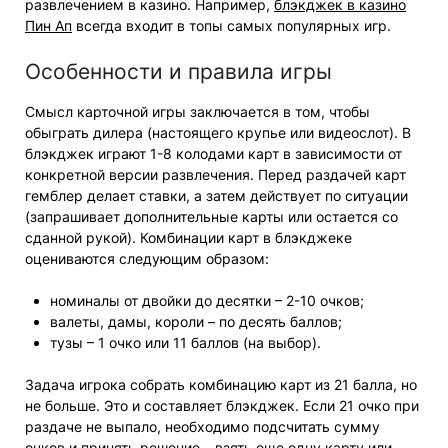
развлечением в казино. Например,
блэкджек в казино
Пин Ап
всегда входит в топы самых популярных игр.
Особенности и правила игры
Смысл карточной игры заключается в том, чтобы
обыграть дилера (настоящего крупье или видеослот). В
блэкджек играют 1-8 колодами карт в зависимости от
конкретной версии развлечения. Перед раздачей карт
гемблер делает ставки, а затем действует по ситуации
(запрашивает дополнительные карты или остается со
сданной рукой). Комбинации карт в блэкджеке
оцениваются следующим образом:
номиналы от двойки до десятки – 2-10 очков;
валеты, дамы, короли – по десять баллов;
тузы – 1 очко или 11 баллов (на выбор).
Задача игрока собрать комбинацию карт из 21 балла, но
не больше. Это и составляет блэкджек. Если 21 очко при
раздаче не выпало, необходимо подсчитать сумму
очков и принять решение – взять еще одну карту или