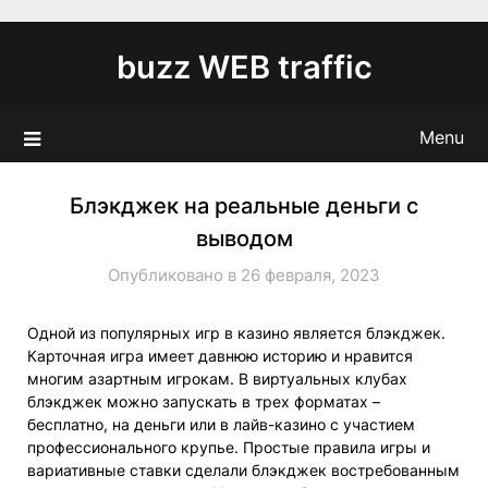
Skip
to
buzz WEB traffic
content
Menu
Блэкджек на реальные деньги с
выводом
Опубликовано в 26 февраля, 2023
Одной из популярных игр в казино является блэкджек.
Карточная игра имеет давнюю историю и нравится
многим азартным игрокам. В виртуальных клубах
блэкджек можно запускать в трех форматах –
бесплатно, на деньги или в лайв-казино с участием
профессионального крупье. Простые правила игры и
вариативные ставки сделали блэкджек востребованным