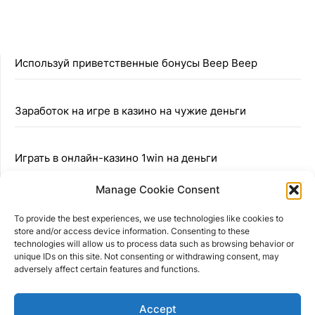
Используй приветственные бонусы Beep Beep
Заработок на игре в казино на чужие деньги
Играть в онлайн-казино 1win на деньги
Manage Cookie Consent
Игровые автоматы с покупкой бонуса
To provide the best experiences, we use technologies like cookies to
store and/or access device information. Consenting to these
technologies will allow us to process data such as browsing behavior or
Live blackjack с живым дилером на деньги
unique IDs on this site. Not consenting or withdrawing consent, may
adversely affect certain features and functions.
Accept