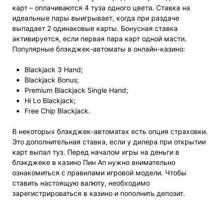
карт – оплачиваются 4 туза одного цвета. Ставка на
идеальные пары выигрывает, когда при раздаче
выпадает 2 одинаковые карты. Бонусная ставка
активируется, если первая пара карт одной масти.
Популярные блэкджек-автоматы в онлайн-казино:
Blackjack 3 Hand;
Blackjack Bonus;
Premium Blackjack Single Hand;
Hi Lo Blackjack;
Free Chip Blackjack.
В некоторых блэкджек-автоматах есть опция страховки.
Это дополнительная ставка, если у дилера при открытии
карт выпал туз. Перед началом игры на деньги в
блэкджеке в казино Пин Ап нужно внимательно
ознакомиться с правилами игровой модели. Чтобы
ставить настоящую валюту, необходимо
зарегистрироваться в казино и пополнить депозит.