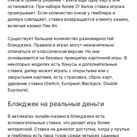
остановится. При наборе более 21 балла ставка игрока
проигрывает. Если количество очков у гемблера и
дилера совпадает, ставка возвращается клиенту казино,
включая казино Пин Ап.
Существует большое количество разновидностей
блэкджека. Правила в играх могут незначительно
отличаться от классической версии. Но они
основываются на базовых принципах карточной игры. В
некоторых моделях есть бонусы и дополнительные
ставки, дилер может играть с открытыми или с
закрытыми картами, есть страховка, сброс карт,
удвоение ставки (Switch, European Blackjack, Double
Exposure).
Блэкджек на реальные деньги
В автоматах онлайн-казино в блэкджеке есть
вспомогательные ставки, что делает игру более
интересной. Ставка на джекпот доступна, когда у крупье
и гемблера есть пара тузов среди четырех сданных