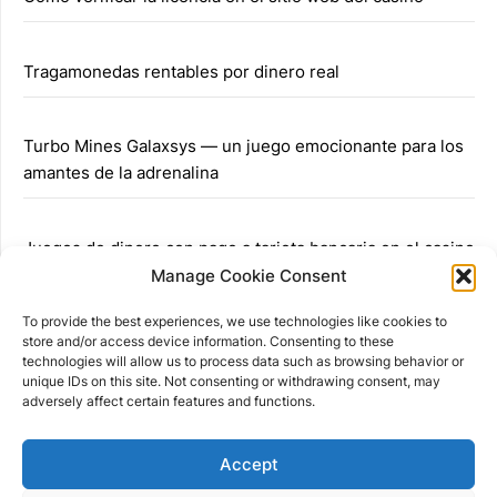
Tragamonedas rentables por dinero real
Turbo Mines Galaxsys — un juego emocionante para los
amantes de la adrenalina
Juegos de dinero con pago a tarjeta bancaria en el casino
PixBet
Manage Cookie Consent
To provide the best experiences, we use technologies like cookies to
store and/or access device information. Consenting to these
Máquinas tragamonedas que te permiten ganar dinero
technologies will allow us to process data such as browsing behavior or
con Crazy Time
unique IDs on this site. Not consenting or withdrawing consent, may
adversely affect certain features and functions.
Accept