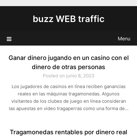
Skip
to
buzz WEB traffic
content
Menu
Ganar dinero jugando en un casino con el
dinero de otras personas
Posted on junio 8, 2023
Los jugadores de casinos en línea reciben ganancias
reales en las máquinas tragamonedas. Algunos
visitantes de los clubes de juego en línea consideran
las apuestas en video tragaperras como una forma de…
Tragamonedas rentables por dinero real