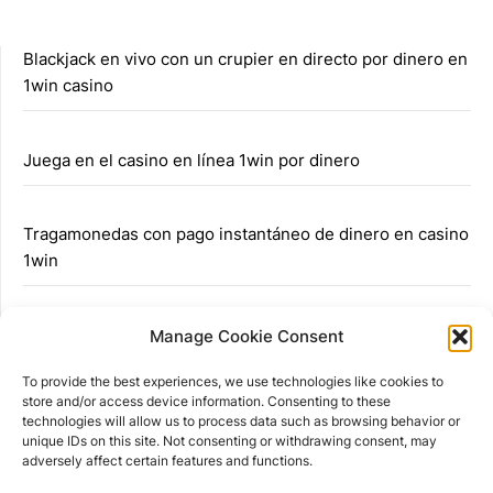
entradas
Blackjack en vivo con un crupier en directo por dinero en
1win casino
Juega en el casino en línea 1win por dinero
Tragamonedas con pago instantáneo de dinero en casino
1win
Volna Casino es un casino en línea popular
Manage Cookie Consent
To provide the best experiences, we use technologies like cookies to
store and/or access device information. Consenting to these
Apuestas en línea y casino Zamba: reseña y
technologies will allow us to process data such as browsing behavior or
características
unique IDs on this site. Not consenting or withdrawing consent, may
adversely affect certain features and functions.