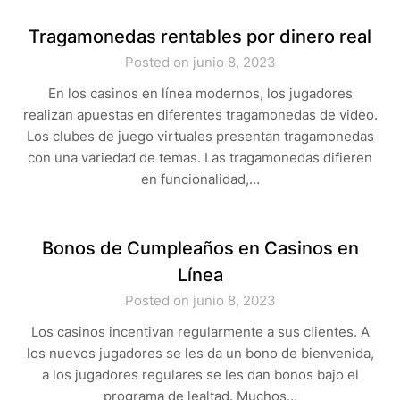
Tragamonedas rentables por dinero real
Posted on junio 8, 2023
En los casinos en línea modernos, los jugadores
realizan apuestas en diferentes tragamonedas de video.
Los clubes de juego virtuales presentan tragamonedas
con una variedad de temas. Las tragamonedas difieren
en funcionalidad,…
Bonos de Cumpleaños en Casinos en
Línea
Posted on junio 8, 2023
Los casinos incentivan regularmente a sus clientes. A
los nuevos jugadores se les da un bono de bienvenida,
a los jugadores regulares se les dan bonos bajo el
programa de lealtad. Muchos…